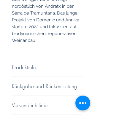
nordöstlich von Andratx in der
Serra de Tramuntana. Das junge
Projekt von Domenic und Annika
startete 2022 und fokussiert auf
biodynamischen, regenerativen
Weinanbau.
Produktinfo
Rebsorten: Cuvée aus Manto
Rückgabe und Rückerstattung
Negro und Callet
Farbe: helles rosa mit orangenen
Sie haben ein 14 tägiges
Reflexen
Versandrichtlinie
Rückgaberecht. Genauere
Nase: Walderdbeeren und
Informationen finden Sie unter
Rosenblätter
Hochwertiger und besonders
unseren AGB'S
Gaumen: frische, milde Säure,
Ab 12 Flaschen
sicherer Kartonageversand.
präzise Struktur, salzig-
mineralische Note