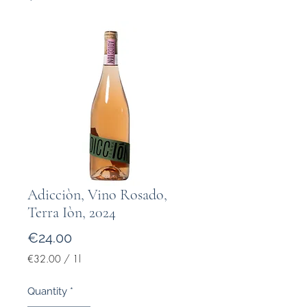
Adicciòn, Vino Rosado,
Terra Iòn, 2024
Price
€24.00
€32.00
/
1l
€32.00
per
Quantity
*
1