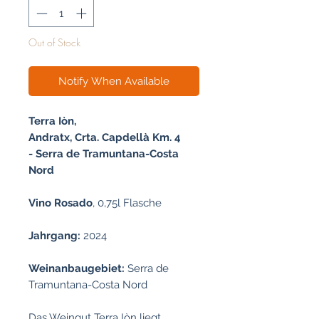
Liter
Out of Stock
Notify When Available
Terra Iòn,
Andratx, Crta. Capdellà Km. 4
- Serra de Tramuntana-Costa
Nord
Vino Rosado
, 0,75l Flasche
Jahrgang:
2024
Weinanbaugebiet:
Serra de
Tramuntana-Costa Nord
Das Weingut Terra Iòn liegt