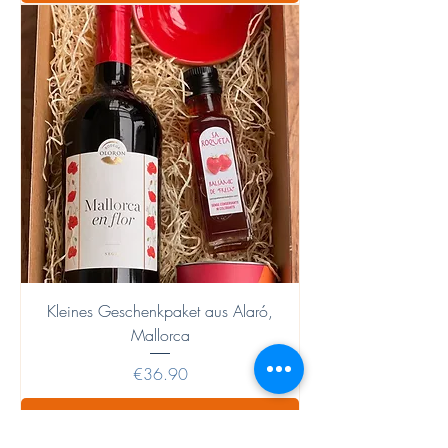
Kleines Geschenkpaket aus Alaró,
Mallorca
Price
€36.90
Add to Cart