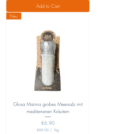
7
Add to Cart
7
.
Neu
2
2
p
e
r
1
K
i
l
o
g
r
a
m
Glosa Marina grobes Meersalz mit
mediterranen Kräutern
Price
€6.90
€69.00
/
1kg