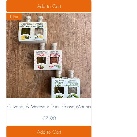
Add to Cart
Neu
Olivenöl & Meersalz Duo - Glosa Marina
Price
€7.90
Add to Cart