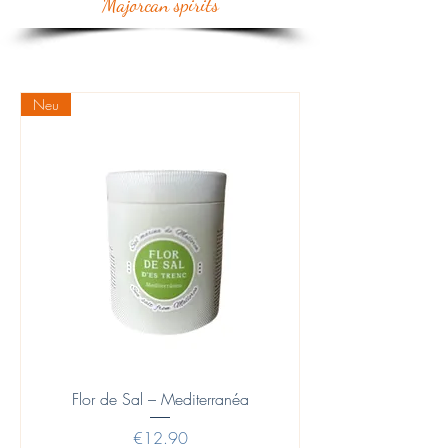
Majorcan spirits
Neu
Flor de Sal – Mediterranéa
Price
€12.90