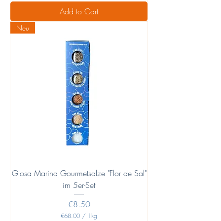
6
Add to Cart
8
.
Neu
0
0
p
e
r
1
K
i
l
o
g
r
a
m
Glosa Marina Gourmetsalze "Flor de Sal"
im 5er-Set
Price
€8.50
€68.00
/
1kg