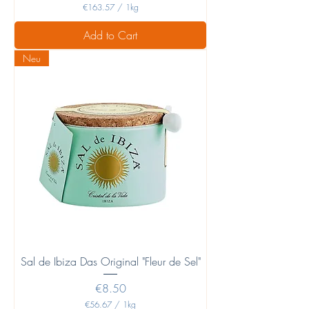
€163.57
/
1kg
€
1
Add to Cart
6
3
Neu
.
5
7
p
e
r
1
K
i
l
o
g
r
a
m
Sal de Ibiza Das Original "Fleur de Sel"
Price
€8.50
€56.67
/
1kg