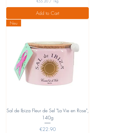
€55.20
/
1kg
€
5
Add to Cart
5
.
Neu
2
0
p
e
r
1
K
i
l
o
g
r
a
m
Sal de Ibiza Fleur de Sel "La Vie en Rose",
140g
Price
€22.90