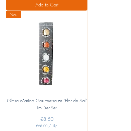
6
Add to Cart
4
.
Neu
5
0
p
e
r
1
K
i
l
o
g
r
a
m
Glosa Marina Gourmetsalze "Flor de Sal"
im 5er-Set
Price
€8.50
€68.00
/
1kg
€