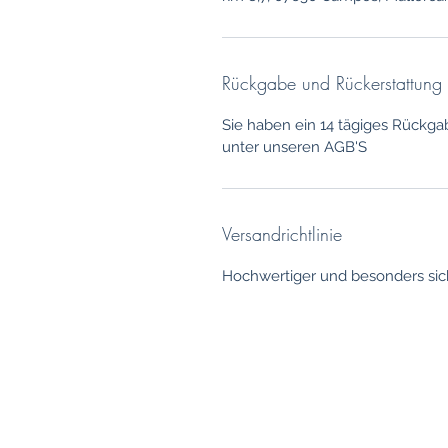
Rückgabe und Rückerstattung
Sie haben ein 14 tägiges Rückga
unter unseren AGB'S
Versandrichtlinie
Hochwertiger und besonders sic
Any questions?
Please
give us a call