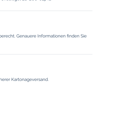
berecht. Genauere Informationen finden Sie
herer Kartonageversand.
information
Locations
Cologne
Conditions