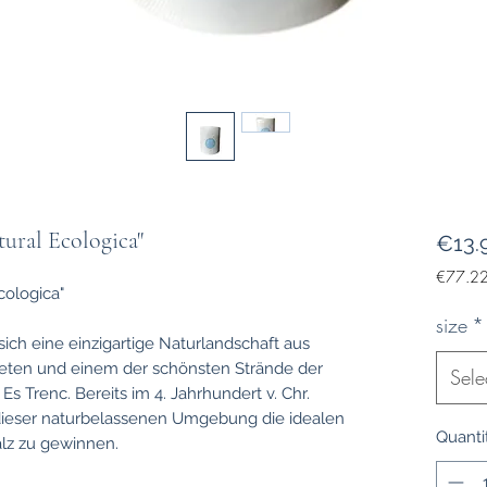
tural Ecologica"
€13.
€77.2
cologica"
€77.2
per
size
*
1
ich eine einzigartige Naturlandschaft aus
Kilogra
eten und einem der schönsten Strände der
Sele
Es Trenc. Bereits im 4. Jahrhundert v. Chr.
dieser naturbelassenen Umgebung die idealen
Quanti
lz zu gewinnen.