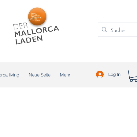
rca living
Neue Seite
Mehr
Log In