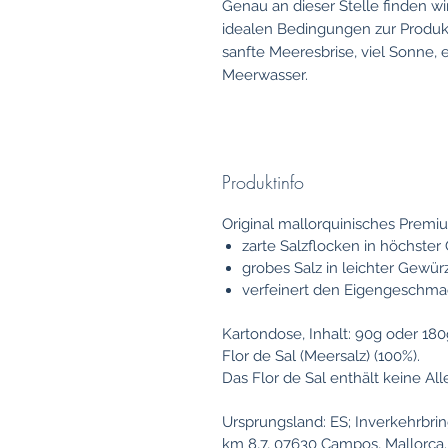
Genau an dieser Stelle finden wi
idealen Bedingungen zur Produkti
sanfte Meeresbrise, viel Sonne, e
Meerwasser.
Produktinfo
Original mallorquinisches Premi
zarte Salzflocken in höchster 
grobes Salz in leichter Gewü
verfeinert den Eigengeschmac
Kartondose, Inhalt: 90g oder 180
Flor de Sal (Meersalz) (100%).
Das Flor de Sal enthält keine Al
Ursprungsland: ES; Inverkehrbrin
km 8,7, 07630 Campos, Mallorca