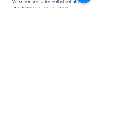
Verschenken oder Selbstbehalten.
📍 Erhältlich auch vor Ort in
unserem Ladenlokal in Köln-
Rodenkirchen
Ein kleines Produkt mit großer
Wirkung – für mehr Genuss und
Stil im Alltag.
Any questions?
Please
give us a call
Mon - Fri: 10:00 a.m. - 3:00 p.m.
Saturday & Sunday: Closed
+49 (0) 221/34 66 95 69
Locations
Cologne