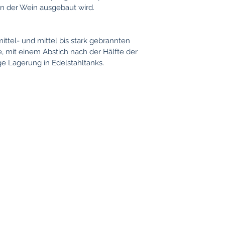
en der Wein
ausgebaut wird.
ttel- und mittel bis stark gebrannten
e, mit einem Abstich nach der Hälfte der
ge Lagerung in Edelstahltanks.
information
Locations
Cologne
Conditions