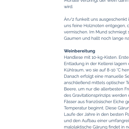
Monate verbringt der Wein dann i
wird.
Àn/2 funkelt uns ausgeschenkt i
uns feine Holznoten entgegen, d
vermischen. Im Mund schmiegt 
Gaumen und hallt noch lange nac
Weinbereitung
Handlese mit 10-kg-Kisten. Ers
Entladung in der Kellerei lagern
Kühlraum, wo sie auf 8-10 °C he
Danach erfolgt eine manuelle Se
anschließend mittels optischer 
Beere, um nur die allerbesten F
des Gravitationsprinzips werden
Fässer aus französischer Eiche g
Temperatur beginnt. Diese Gäru
Laufe der Jahre in den besten Par
und den Aufbau einer umfangr
malolaktische Gärung findet in 