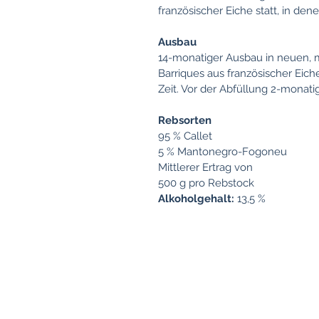
französischer Eiche statt, in den
Ausbau
14-monatiger Ausbau in neuen, mi
Barriques aus französischer Eich
Zeit. Vor der Abfüllung 2-monati
Rebsorten
95 % Callet
5 % Mantonegro-Fogoneu
Mittlerer Ertrag von
500 g pro Rebstock
Alkoholgehalt:
13,5 %
Any questions?
Please
give us a call