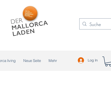
rca living
Neue Seite
Mehr
Log In