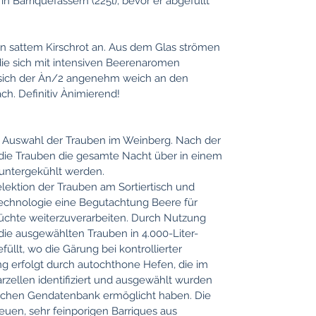
n Barriquefässern (225l), bevor er abgefüllt
n sattem Kirschrot an. Aus dem Glas strömen
ie sich mit intensiven Beerenaromen
sich der Àn/2 angenehm weich an den
h. Definitiv Ànimierend!
te Auswahl der Trauben im Weinberg. Nach
der
 die Trauben die gesamte Nacht über in
einem
runtergekühlt werden.
lektion der Trauben am Sortiertisch und
Technologie eine Begutachtung Beere für
rüchte weiterzuverarbeiten. Durch Nutzung
 die ausgewählten Trauben in 4.000-
Liter-
efüllt, wo die Gärung bei
kontrollierter
ng erfolgt durch autochthone
Hefen, die im
zellen identifiziert und
ausgewählt wurden
eichen Gendatenbank
ermöglicht haben. Die
neuen, sehr
feinporigen Barriques aus