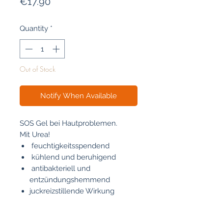
Price
€17.90
Quantity
*
Out of Stock
Notify When Available
SOS Gel bei Hautproblemen.
Mit Urea!
feuchtigkeitsspendend
kühlend und beruhigend
antibakteriell und
entzündungshemmend
juckreizstillende Wirkung