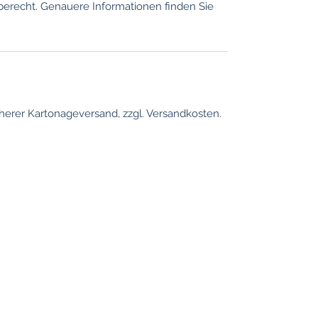
berecht. Genauere Informationen finden Sie
erer Kartonageversand, zzgl. Versandkosten.
information
Locations
Cologne
Conditions
Privacy
Translation di