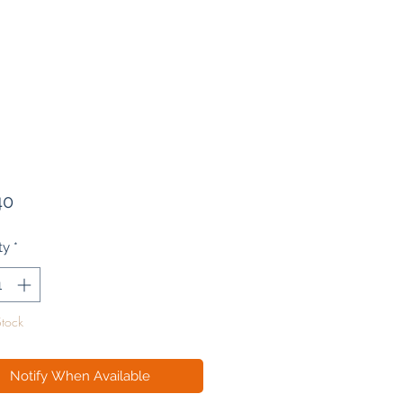
Price
40
ty
*
Stock
Notify When Available