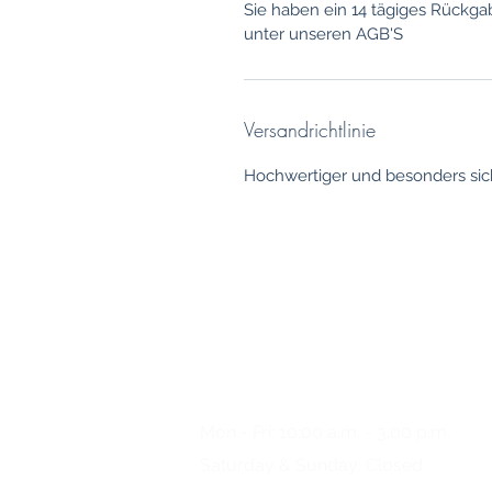
Sie haben ein 14 tägiges Rückga
unter unseren AGB'S
Versandrichtlinie
Hochwertiger und besonders sich
Any questions?
Please
give us a call
Mon - Fri: 10:00 a.m. - 3:00 p.m.
Saturday & Sunday: Closed