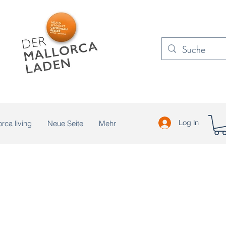
rca living
Neue Seite
Mehr
Log In