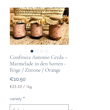
Confitura Antonio Cerda –
Marmelade in den Sorten -
Feige / Zitrone / Orange
Price
€10.50
€23.33
/
1kg
€23.33
per
variety
*
1
Kilogram