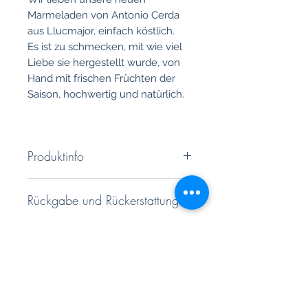
Marmeladen von Antonio Cerda
aus Llucmajor, einfach köstlich.
Es ist zu schmecken, mit wie viel
Liebe sie hergestellt wurde, von
Hand mit frischen Früchten der
Saison, hochwertig und natürlich.
Produktinfo
Zutaten pro 100g
Rückgabe und Rückerstattung
Zucker, Honig und Zimt
Sie haben ein 14 tägiges
Energiewert 305 kcal/ 1296 kj
Versandrichtlinie
Rückgaberecht. Genauere
Fett 11 g
Informationen finden Sie unter
davon gesättigte Fettsäuren 0,9
Hochwertiger und besonders
unseren AGB'S
g
sicherer Kartonageversand.
Kohlenhydrate 73,31 g
davon Zucker 21 g