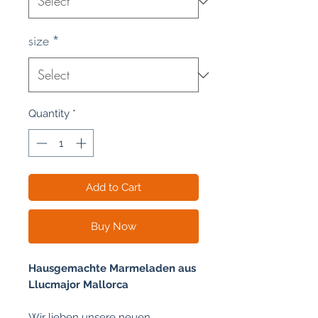
size
*
Quantity
*
Add to Cart
Buy Now
Hausgemachte Marmeladen aus
Llucmajor Mallorca
Wir lieben unsere neuen