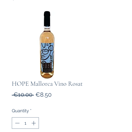
HOPE Mallorca Vino Rosat
Regular
Sale
 €10.00 
€8.50
Price
Price
Quantity
*