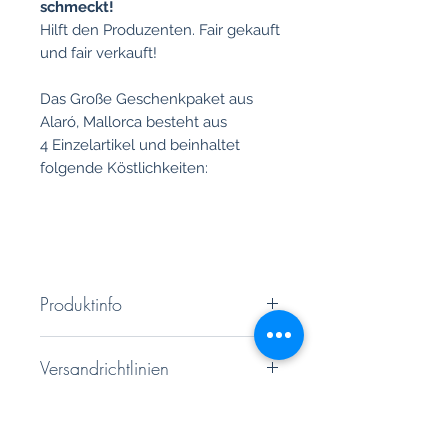
schmeckt!
Hilft den Produzenten. Fair gekauft
und fair verkauft!
Das Große Geschenkpaket aus
Alaró, Mallorca besteht aus
4 Einzelartikel und beinhaltet
folgende Köstlichkeiten:
Produktinfo
Oloron Vinyes d´Alaró 0,75-l-
Versandrichtlinien
Flasche
Mallorca en flor, Rotwein
Hochwertiger und besonders
Jahrgang: 2022
Rückgabe und Rückerstattung
sicherer Kartonageversand, zzgl.
Rebsorten: 55 % Cabernet