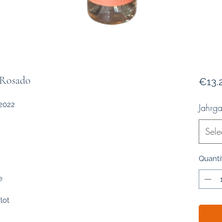
 Rosado
€13.
 2022
Jahrg
Sele
Quanti
e
lot