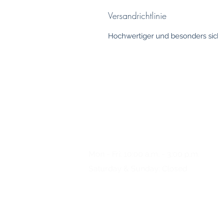
Versandrichtlinie
Hochwertiger und besonders sich
Any questions?
Please
give us a call
Mon - Fri: 10:00 a.m. - 3:00 p.m.
Saturday & Sunday: Closed
+49 (0) 221/34 66 95 69