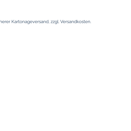
erer Kartonageversand, zzgl. Versandkosten.
information
Locations
Cologne
Conditions
Privacy
Translation di
Imprint