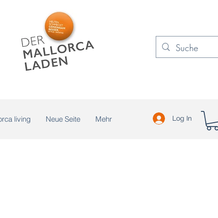
rca living
Neue Seite
Mehr
Log In