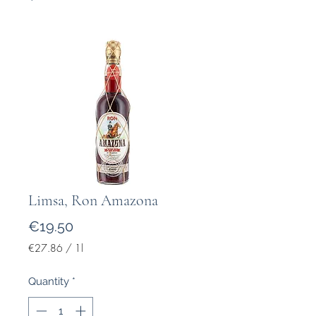
Limsa, Ron Amazona
Price
€19.50
€27.86
/
1l
€27.86
per
Quantity
*
1
Liter