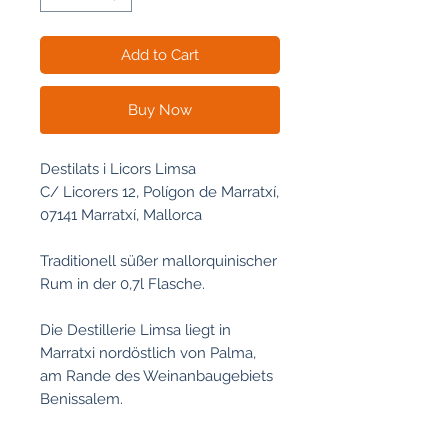
Add to Cart
Buy Now
Destilats i Licors Limsa
C/ Licorers 12, Polígon de Marratxí,
07141 Marratxí, Mallorca
Traditionell süßer mallorquinischer
Rum in der 0,7l Flasche.
Die Destillerie Limsa liegt in
Marratxi nordöstlich von Palma,
am Rande des Weinanbaugebiets
Benissalem.