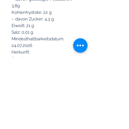
3,8g
Kohlenhydrate: 22 g
– davon Zucker: 4,3 g
Eiweiß: 21 g
Salz: 0,01 g
Mindesthaltbarkeitsdatum:
24.07.2026
Herkunft:
Spanien
Any questions?
Please
give us a call
Mon - Fri: 10:00 a.m. - 3:00 p.m.
Saturday & Sunday: Closed