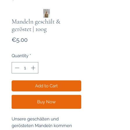
Mandeln geschält &
geröstet | 100g
Price
€5.00
Quantity
*
Add to Cart
Buy Now
Unsere geschälten und
gerösteten Mandeln kommen