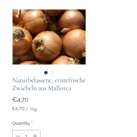
Naturbelassene, erntefrische
Zwiebeln aus Mallorca
Price
€4.70
€4.70
/
1kg
€4.70
per
Quantity
*
1
Kilogram