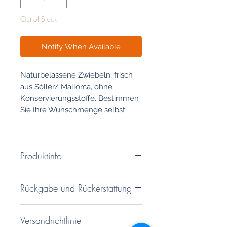
Out of Stock
Notify When Available
Naturbelassene Zwiebeln, frisch
aus Sóller/ Mallorca, ohne
Konservierungsstoffe. Bestimmen
Sie Ihre Wunschmenge selbst.
Produktinfo
Verwendung
Rückgabe und Rückerstattung
Auch wenn der Kühlschrank
wieder einmal leer sein sollte -
Sie haben ein 14 tägiges
sind noch Zwiebeln im Haus, dann
Versandrichtlinie
Rückgaberecht. Genauere
ist der Tag gerettet. Wie wäre es