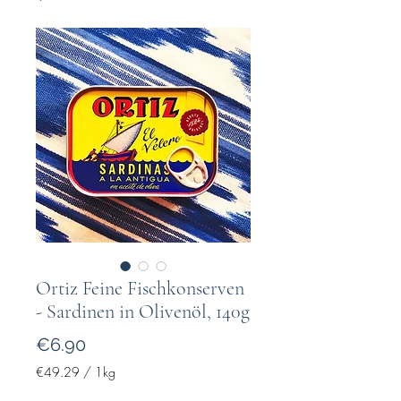
Ortiz Feine Fischkonserven
- Sardinen in Olivenöl, 140g
Price
€6.90
€49.29
/
1kg
€49.29