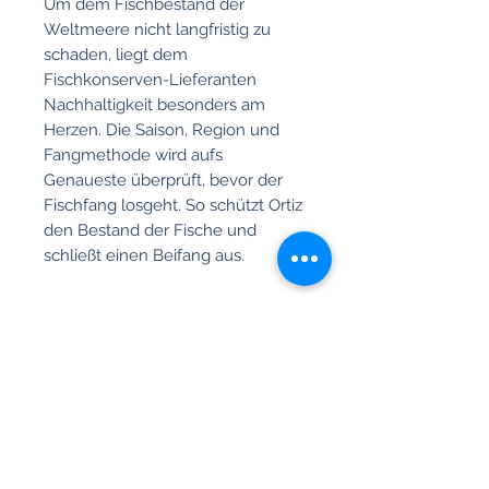
Um dem Fischbestand der
Weltmeere nicht langfristig zu
schaden, liegt dem
Fischkonserven-Lieferanten
Nachhaltigkeit besonders am
Herzen. Die Saison, Region und
Fangmethode wird aufs
Genaueste überprüft, bevor der
Fischfang losgeht. So schützt Ortiz
den Bestand der Fische und
schließt einen Beifang aus.
Produktinfo
Die Sardinen in Olivenöl
werden
Rückgabe und Rückerstattung
sofort nach dem Fischen frisch
und nach alter Tradition „a la