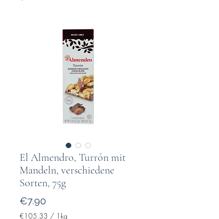
El Almendro, Turrón mit
Mandeln, verschiedene
Sorten, 75g
Price
€7.90
€105.33
/
1kg