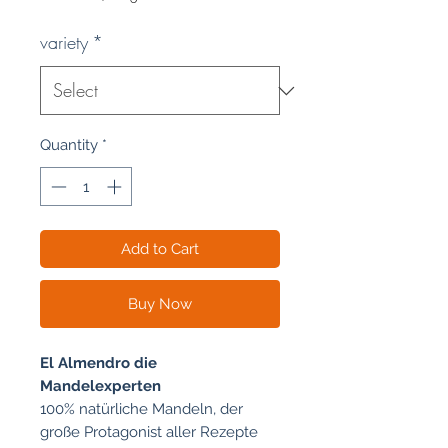
€105.33
per
variety
*
1
Kilogram
Quantity
*
Add to Cart
Buy Now
El Almendro die
Mandelexperten
100% natürliche Mandeln, der
große Protagonist aller Rezepte