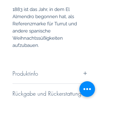
1883 ist das Jahr, in dem El
Almendro begonnen hat, als
Referenzmarke für Turrut und
andere spanische
Weihnachtssüßigkeiten
aufzubauen.
Produktinfo
Folgende Sorten haben wir im
Rückgabe und Rückerstattung
Angebot:
Sie haben ein 14 tägiges
CRUNCHY ALMOND
- El
Versandrichtlinie
Rückgaberecht. Genauere
Almendro Turrón Nougat Duro -
Informationen finden Sie unter
Weißer Nougat mit Mandeln, 75g
Hochwertiger und besonders
unseren AGB'S
Weißer Nougat mit Mandeln:
sicherer Kartonageversand.
Hergestellt aus einem hohen