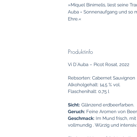
»Miquel Binimelis, liest seine T
Auba = Sonnenaufgang und so m
Ehre.«
Produktinfo
Vi D´Auba – Picot Rosat, 2022
Rebsorten: Cabernet Sauvignon
Alkoholgehalt: 14,5 % vol.
Flaschenihalt: 0,75 l
Sicht:
Glänzend erdbeerfarben.
Geruch:
Feine Aromen von Beer
Geschmack:
Im Mund frisch, mit
vollmundig . Würzig und intensiv.