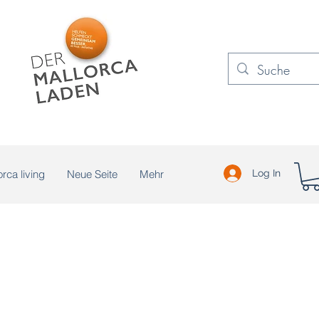
rca living
Neue Seite
Mehr
Log In