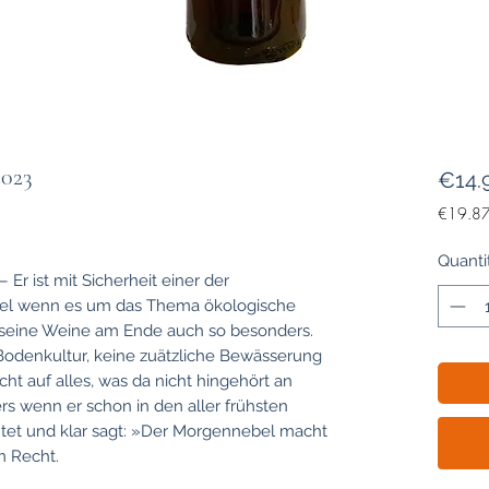
2023
€14.
€19.8
€19.8
per
Quanti
1
– Er ist mit Sicherheit einer der
Liter
sel wenn es um das Thema ökologische
 seine Weine am Ende auch so besonders.
 Bodenkultur, keine zuätzliche Bewässerung
cht auf alles, was da nicht hingehört an
ers wenn er schon in den aller frühsten
et und klar sagt: »Der Morgennebel macht
m Recht.