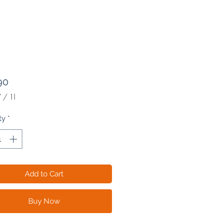
Price
90
7
/
1l
7
ty
*
Add to Cart
Buy Now